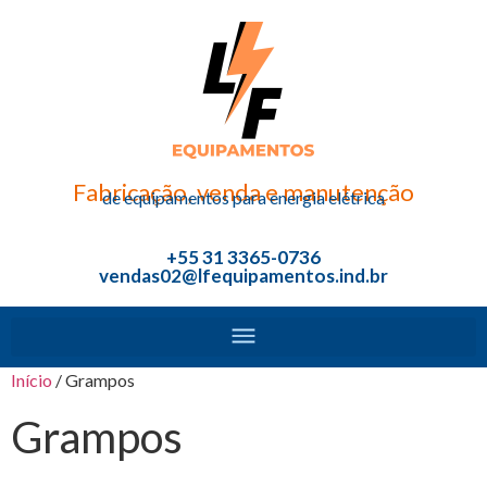
Fabricação, venda e manutenção
de equipamentos para energia elétrica
+55 31 3365-0736
vendas02@lfequipamentos.ind.br
Início
/ Grampos
Grampos