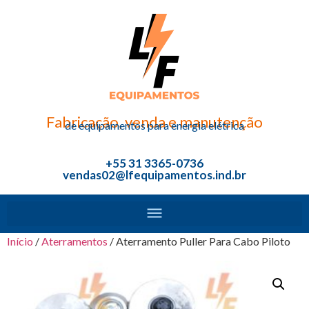
Fabricação, venda e manutenção
de equipamentos para energia elétrica
+55 31 3365-0736
vendas02@lfequipamentos.ind.br
Início
/
Aterramentos
/ Aterramento Puller Para Cabo Piloto