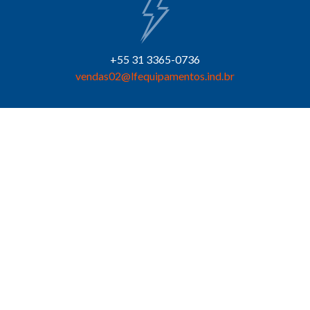
+55 31
3365-0736
vendas02@lfequipamentos.ind.br